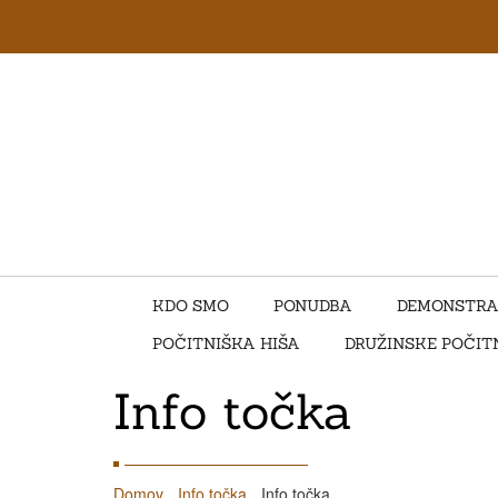
KDO SMO
PONUDBA
DEMONSTRA
POČITNIŠKA HIŠA
DRUŽINSKE POČIT
Info točka
Domov
Info točka
Info točka