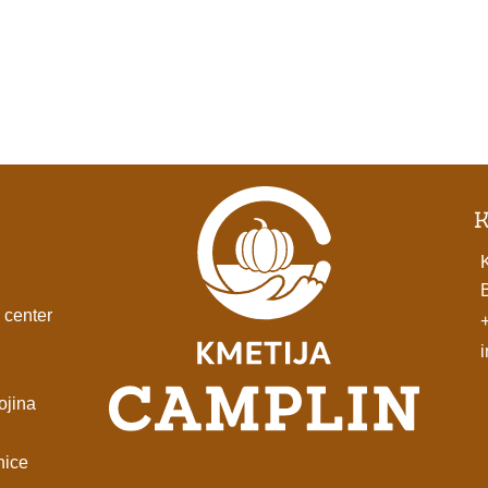
K
 center
ojina
nice