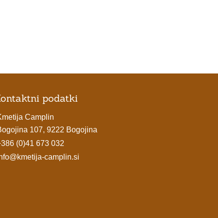
ontaktni podatki
Kmetija Camplin
Bogojina 107, 9222 Bogojina
+386 (0)41 673 032
info@kmetija-camplin.si