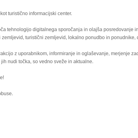
ot turistično informacijski center.
ča tehnologijo digitalnega sporočanja in olajša posredovanje in
 zemljevid, turistični zemljevid, lokalno ponudbo in ponudnike, do
kcijo z uporabnikom, informiranje in oglaševanje, merjenje zadov
 jih nudi točka, so vedno sveže in aktualne.
e!
tobuse.