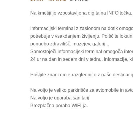
Na kmetiji je vzpostavljena digitalna INFO točka, k
Informacijski terminal z zaslonom na dotik omogo
potrebuje v vsakdanjem življenju. Poiščite lokalni
ponudbo zdravilišč, muzejev, galerij...
Samostoječi informacijski terminal omogoča intera
24 ur na dan in sedem dni v tednu. Informacije, ki
Pošljite znancem e-razglednico z naše destinacij
Na voljo je veliko parkirišče za avtomobile in av
Na voljo je uporaba sanitarij.
Brezplačna poraba WIFI-ja.